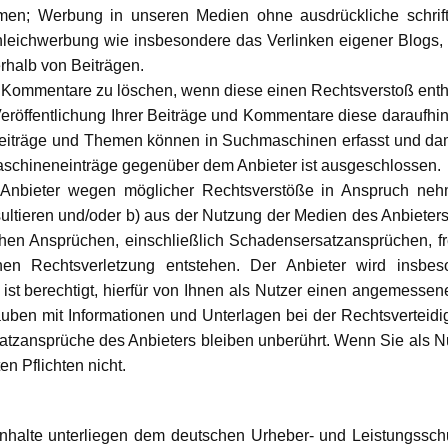
en; Werbung in unseren Medien ohne ausdrückliche schrif
Schleichwerbung wie insbesondere das Verlinken eigener Blog
rhalb von Beiträgen.
nd Kommentare zu löschen, wenn diese einen Rechtsverstoß enth
r Veröffentlichung Ihrer Beiträge und Kommentare diese daraufh
e Beiträge und Themen können in Suchmaschinen erfasst und dam
aschineneinträge gegenüber dem Anbieter ist ausgeschlossen.
n Anbieter wegen möglicher Rechtsverstöße in Anspruch ne
sultieren und/oder b) aus der Nutzung der Medien des Anbieters 
ichen Ansprüchen, einschließlich Schadensersatzansprüchen, f
en Rechtsverletzung entstehen. Der Anbieter wird insb
r ist berechtigt, hierfür von Ihnen als Nutzer einen angemesse
auben mit Informationen und Unterlagen bei der Rechtsverteidi
zansprüche des Anbieters bleiben unberührt. Wenn Sie als Nut
n Pflichten nicht.
n Inhalte unterliegen dem deutschen Urheber- und Leistungssc