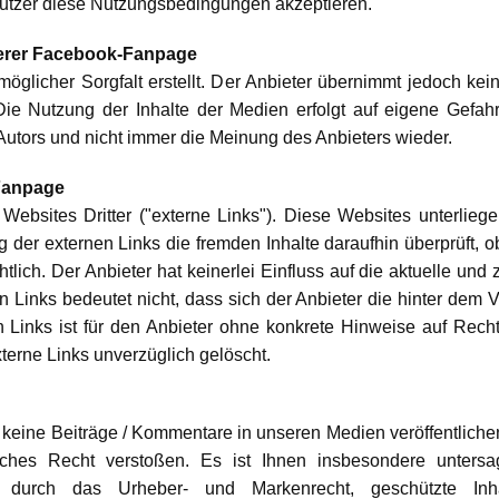
 Nutzer diese Nutzungsbedingungen akzeptieren.
serer Facebook-Fanpage
öglicher Sorgfalt erstellt. Der Anbieter übernimmt jedoch keine
e. Die Nutzung der Inhalte der Medien erfolgt auf eigene Gef
Autors und nicht immer die Meinung des Anbieters wieder.
-Fanpage
bsites Dritter ("externe Links"). Diese Websites unterliege
g der externen Links die fremden Inhalte daraufhin überprüft
lich. Der Anbieter hat keinerlei Einfluss auf die aktuelle und 
 Links bedeutet nicht, dass sich der Anbieter die hinter dem 
n Links ist für den Anbieter ohne konkrete Hinweise auf Rech
terne Links unverzüglich gelöscht.
Sie keine Beiträge / Kommentare in unseren Medien veröffentlich
ches Recht verstoßen. Es ist Ihnen insbesondere untersa
dere durch das Urheber- und Markenrecht, geschützte I